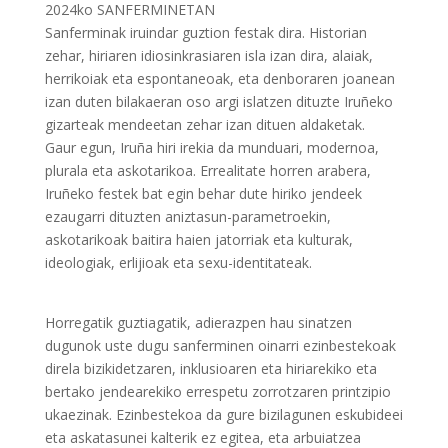
2024ko SANFERMINETAN
Sanferminak iruindar guztion festak dira. Historian
zehar, hiriaren idiosinkrasiaren isla izan dira, alaiak,
herrikoiak eta espontaneoak, eta denboraren joanean
izan duten bilakaeran oso argi islatzen dituzte Iruñeko
gizarteak mendeetan zehar izan dituen aldaketak.
Gaur egun, Iruña hiri irekia da munduari, modernoa,
plurala eta askotarikoa. Errealitate horren arabera,
Iruñeko festek bat egin behar dute hiriko jendeek
ezaugarri dituzten aniztasun-parametroekin,
askotarikoak baitira haien jatorriak eta kulturak,
ideologiak, erlijioak eta sexu-identitateak.
Horregatik guztiagatik, adierazpen hau sinatzen
dugunok uste dugu sanferminen oinarri ezinbestekoak
direla bizikidetzaren, inklusioaren eta hiriarekiko eta
bertako jendearekiko errespetu zorrotzaren printzipio
ukaezinak. Ezinbestekoa da gure bizilagunen eskubideei
eta askatasunei kalterik ez egitea, eta arbuiatzea