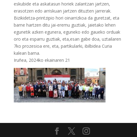
eskubide eta askatasun horiek zalantzan jartzen,
erasotzen edo arriskuan jartzen dituzten jarrerak.
Bizikidetza-printzipio hori oinarrizkoa da guretzat, eta
barne hartzen ditu jai-eremu guztiak, jaietako lehen
egunetik azken egunera, eguneko edo gaueko orduak
oro eta esparru guztiak, eta,esan gabe doa, uztailaren
7ko prozesioa ere, eta, partikularki, ibilbidea Curia
kalean barna.
Iruñea, 2024ko ekainaren 21