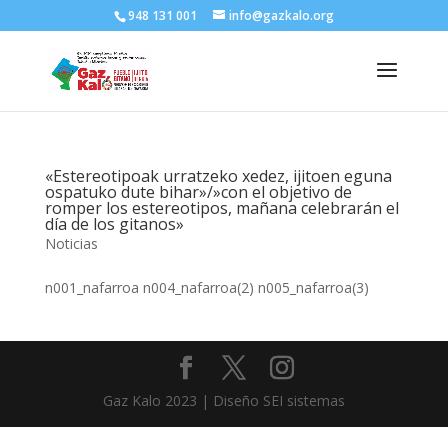
948 131 001
info@gazkalo.org
«Estereotipoak urratzeko xedez, ijitoen eguna
ospatuko dute bihar»/»con el objetivo de
romper los estereotipos, mañana celebrarán el
día de los gitanos»
Noticias
n001_nafarroa n004_nafarroa(2) n005_nafarroa(3)
Gaz Kalo 2023 | Diseño SEI sistemas